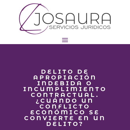
DELITO DE
APROPIACIÓN
INDEBIDA O
INCUMPLIMIENTO
CONTRACTUAL.
¿CUÁNDO UN
CONFLICTO
ECONÓMICO SE
CONVIERTE EN UN
DELITO?